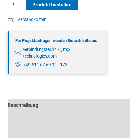
binder
+
-
Produkt bestellen
09
3432
zzgl.
Versandkosten
87
04
Für Projektanfragen wenden Sie sich bitte an:
Menge
verbindungstechnik@mc-
technologies.com
+49 511 67 69 99 - 173
Beschreibung
Technische Daten
Datenblätter & Downloads