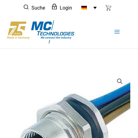
Zum
Suche
Login
Inhalt
springen