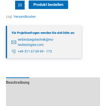
binder
Produkt bestellen
09
0416
zzgl.
Versandkosten
30
05
Für Projektanfragen wenden Sie sich bitte an:
Menge
verbindungstechnik@mc-
technologies.com
+49 511 67 69 99 - 173
Beschreibung
Technische Daten
Datenblätter & Downloads