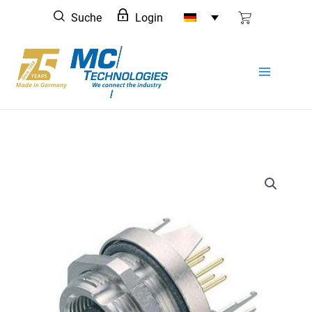
Zum
Suche
Login
Inhalt
springen