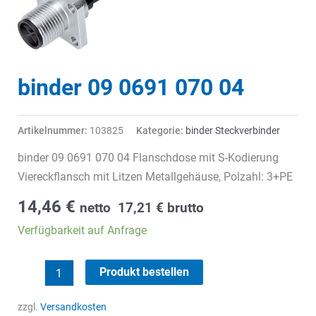
binder 09 0691 070 04
Artikelnummer:
103825
Kategorie:
binder Steckverbinder
binder 09 0691 070 04 Flanschdose mit S-Kodierung
Viereckflansch mit Litzen Metallgehäuse, Polzahl: 3+PE
14,46
€
netto
17,21
€
brutto
Verfügbarkeit auf Anfrage
binder
Produkt bestellen
09
0691
zzgl.
Versandkosten