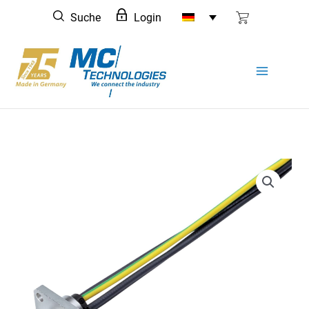
Zum
Suche
Login
Inhalt
springen