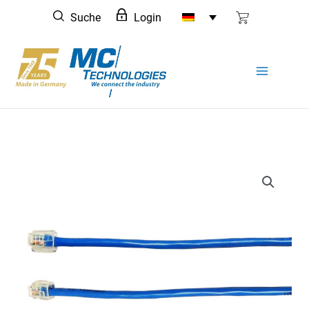
Zum
Suche
Login
Inhalt
springen