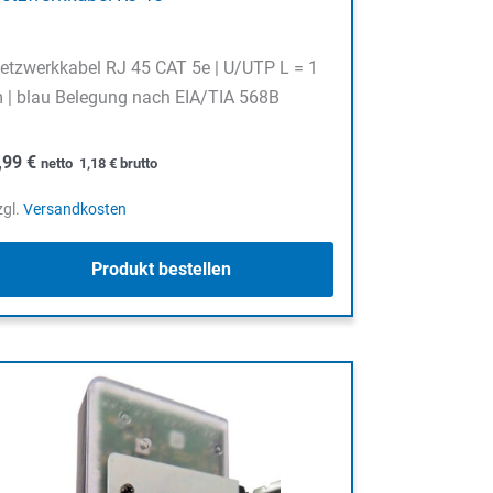
etzwerkkabel RJ 45 CAT 5e | U/UTP L = 1
 | blau Belegung nach EIA/TIA 568B
,99
€
netto
1,18
€
brutto
zgl.
Versandkosten
Produkt bestellen