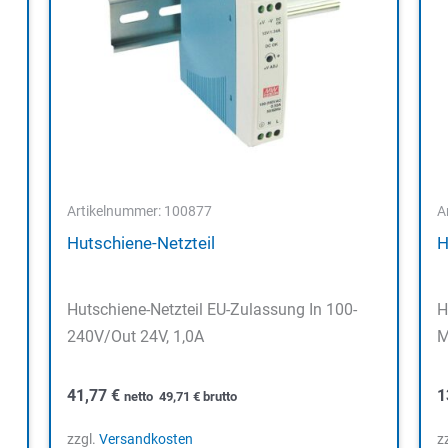
Artikelnummer: 100877
A
Hutschiene-Netzteil
H
Hutschiene-Netzteil EU-Zulassung In 100-
H
240V/Out 24V, 1,0A
M
41,77
€
1
netto
49,71
€
brutto
zzgl.
Versandkosten
z