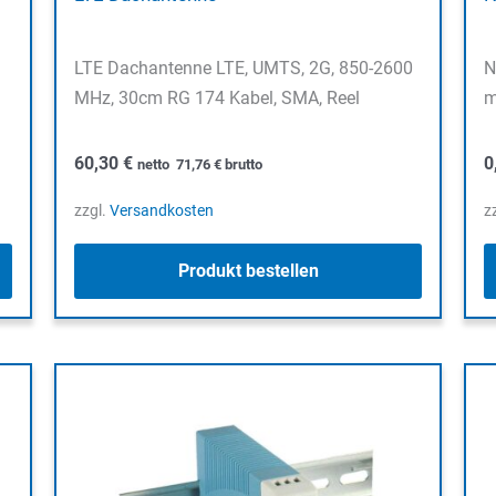
LTE Dachantenne LTE, UMTS, 2G, 850-2600
N
MHz, 30cm RG 174 Kabel, SMA, Reel
m
60,30
€
0
netto
71,76
€
brutto
zzgl.
Versandkosten
z
Produkt bestellen