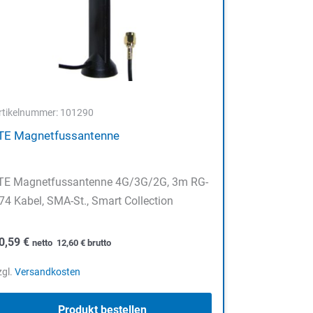
rtikelnummer: 101290
TE Magnetfussantenne
TE Magnetfussantenne 4G/3G/2G, 3m RG-
74 Kabel, SMA-St., Smart Collection
0,59
€
netto
12,60
€
brutto
zgl.
Versandkosten
Produkt bestellen