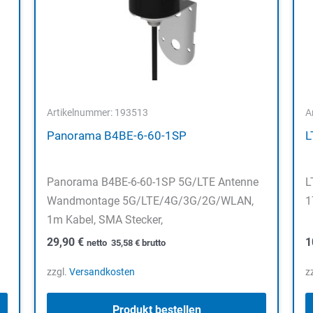
Artikelnummer: 193513
A
Panorama B4BE-6-60-1SP
L
Panorama B4BE-6-60-1SP 5G/LTE Antenne
L
Wandmontage 5G/LTE/4G/3G/2G/WLAN,
1
1m Kabel, SMA Stecker,
29,90
€
1
netto
35,58
€
brutto
zzgl.
Versandkosten
z
Produkt bestellen