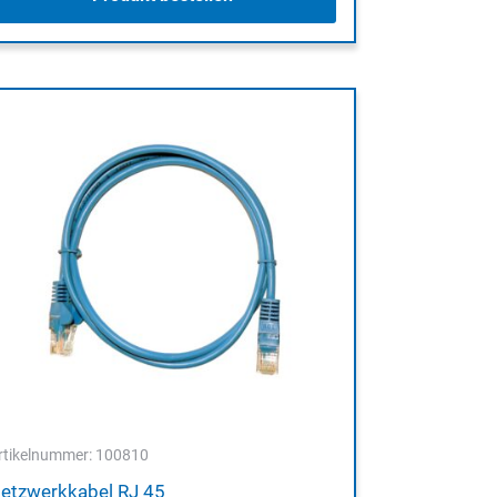
rtikelnummer: 100810
etzwerkkabel RJ 45