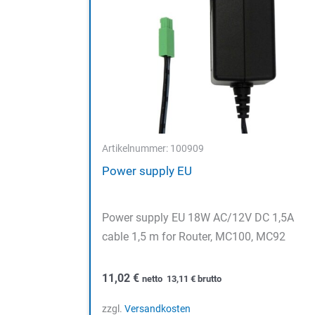
Artikelnummer: 100909
Power supply EU
Power supply EU 18W AC/12V DC 1,5A
cable 1,5 m for Router, MC100, MC92
11,02
€
netto
13,11
€
brutto
zzgl.
Versandkosten