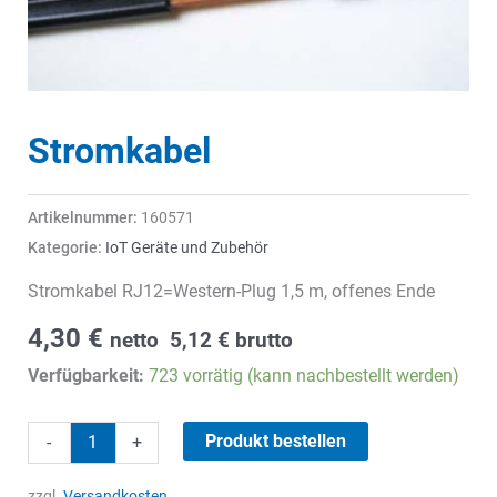
Stromkabel
Artikelnummer:
160571
Kategorie:
IoT Geräte und Zubehör
Stromkabel RJ12=Western-Plug 1,5 m, offenes Ende
4,30
€
netto
5,12
€
brutto
Verfügbarkeit:
723 vorrätig (kann nachbestellt werden)
Stromkabel
Produkt bestellen
-
+
Menge
zzgl.
Versandkosten