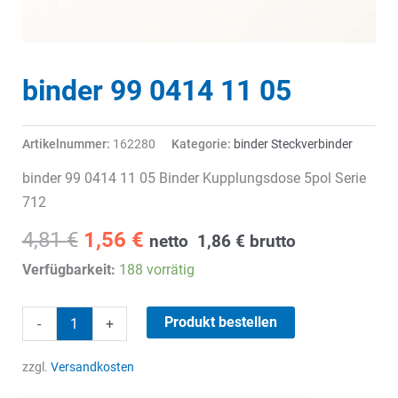
binder 99 0414 11 05
Artikelnummer:
162280
Kategorie:
binder Steckverbinder
binder 99 0414 11 05 Binder Kupplungsdose 5pol Serie
712
Ursprünglicher
Aktueller
4,81
€
1,56
€
netto
1,86
€
brutto
Preis
Preis
Verfügbarkeit:
188 vorrätig
war:
ist:
4,81 €
1,56 €.
binder
Produkt bestellen
-
+
99
0414
zzgl.
Versandkosten
11