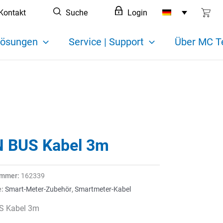
Kontakt
Suche
Login
ösungen
Service | Support
Über MC T
 BUS Kabel 3m
ummer:
162339
e:
Smart-Meter-Zubehör
,
Smartmeter-Kabel
S Kabel 3m