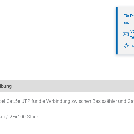
3m
Menge
Für P
an:
v
t
+
ibung
Technische Daten
Datenblätter & Downloads
el Cat.5e UTP für die Verbindung zwischen Basiszähler und G
eis / VE=100 Stück