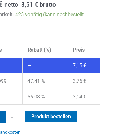
€
netto
8,51
€
brutto
rkeit:
425 vorrätig (kann nachbestellt
e
Rabatt (%)
Preis
—
7,15
€
999
47.41 %
3,76
€
+
56.08 %
3,14
€
Produkt bestellen
+
sandkosten