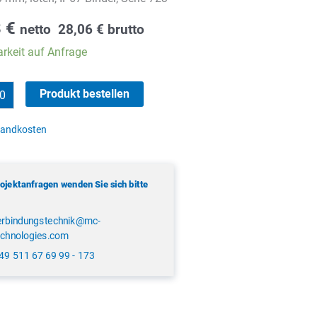
8
€
netto
28,06
€
brutto
rkeit auf Anfrage
Produkt bestellen
sandkosten
rojektanfragen wenden Sie sich bitte
erbindungstechnik@mc-
echnologies.com
49 511 67 69 99 - 173