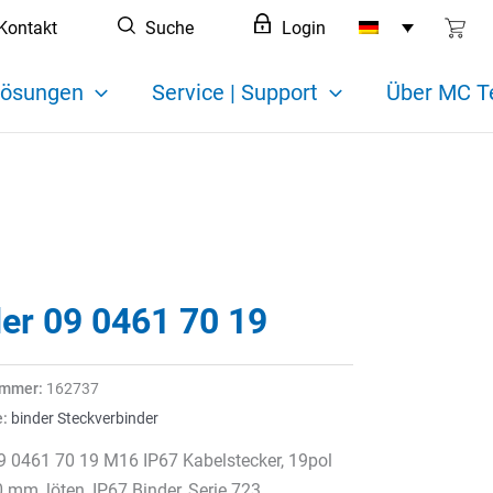
Kontakt
Suche
Login
ösungen
Service | Support
Über MC T
der 09 0461 70 19
ummer:
162737
e:
binder Steckverbinder
9 0461 70 19 M16 IP67 Kabelstecker, 19pol
0 mm, löten, IP67 Binder, Serie 723