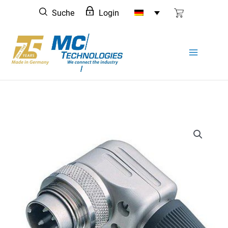
Zum
Suche
Login
Inhalt
springen