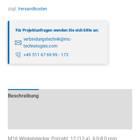
0147
zzgl.
Versandkosten
12
12
Für Projektanfragen wenden Sie sich bitte an:
Menge
verbindungstechnik@mc-
technologies.com
+49 511 67 69 99 - 173
Beschreibung
Technische Daten
Datenblätter & Downloads
M16 Winkelstecker, Polzahl: 12 (12-a), 6,0-8,0 mm,