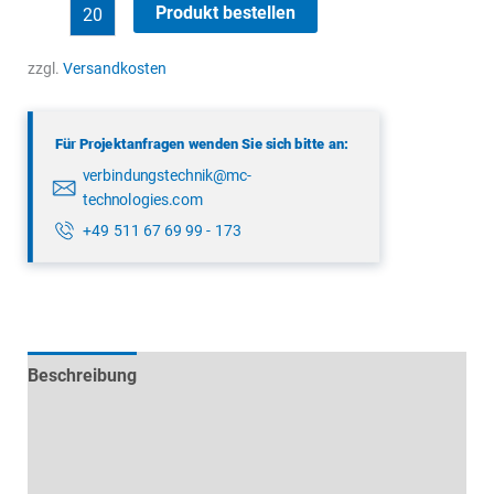
binder
Produkt bestellen
99
5830
zzgl.
Versandkosten
15
12
Für Projektanfragen wenden Sie sich bitte an:
Menge
verbindungstechnik@mc-
technologies.com
+49 511 67 69 99 - 173
Beschreibung
Technische Daten
Datenblätter & Downloads