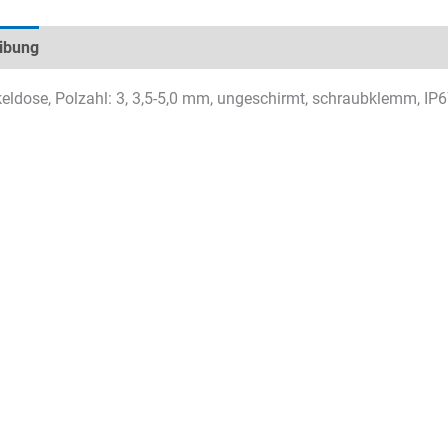
ibung
Technische Daten
Datenblätter & Downloads
ldose, Polzahl: 3, 3,5-5,0 mm, ungeschirmt, schraubklemm, IP67