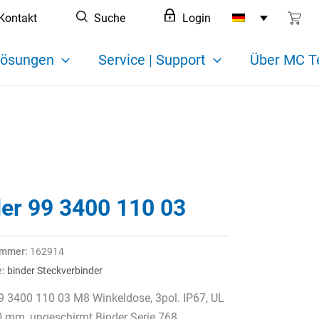
Kontakt
Suche
Login
ösungen
Service | Support
Über MC T
der 99 3400 110 03
ummer:
162914
e:
binder Steckverbinder
9 3400 110 03 M8 Winkeldose, 3pol. IP67, UL
0 mm, ungeschirmt Binder Serie 768