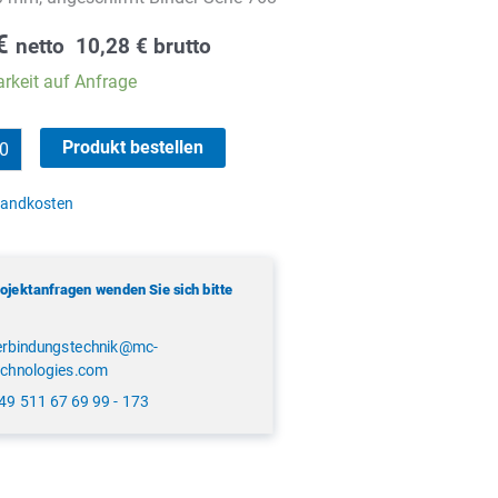
€
netto
10,28
€
brutto
rkeit auf Anfrage
Produkt bestellen
sandkosten
rojektanfragen wenden Sie sich bitte
erbindungstechnik@mc-
echnologies.com
49 511 67 69 99 - 173