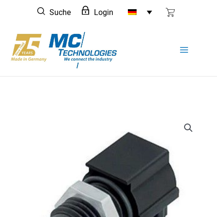
Zum
Suche
Login
Inhalt
springen