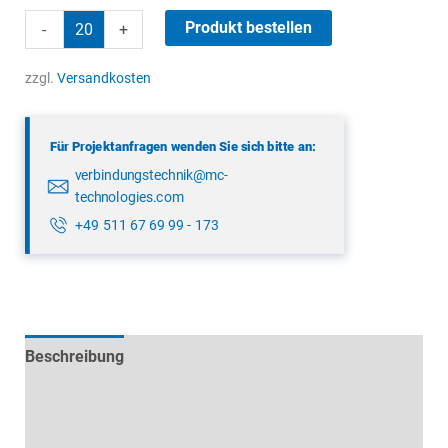
binder
Produkt bestellen
-
+
99
3391
zzgl.
Versandkosten
282
04
Für Projektanfragen wenden Sie sich bitte an:
Menge
verbindungstechnik@mc-
technologies.com
+49 511 67 69 99 - 173
Beschreibung
Technische Daten
Datenblätter & Downloads