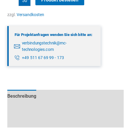
99
0436
zzgl.
Versandkosten
19
05
Für Projektanfragen wenden Sie sich bitte an:
Menge
verbindungstechnik@mc-
technologies.com
+49 511 67 69 99 - 173
Beschreibung
Technische Daten
Datenblätter & Downloads