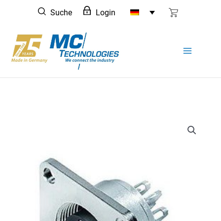
Zum
Suche
Login
Inhalt
springen