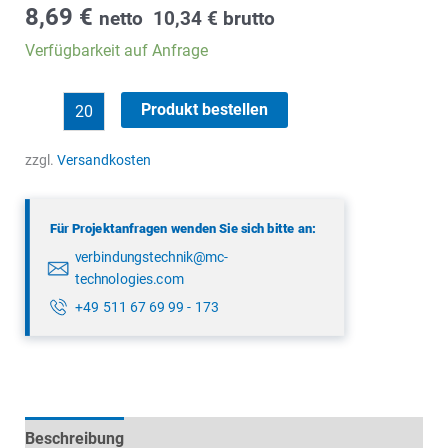
8,69
€
netto
10,34
€
brutto
Verfügbarkeit auf Anfrage
binder
Produkt bestellen
09
0128
zzgl.
Versandkosten
300
07
Für Projektanfragen wenden Sie sich bitte an:
Menge
verbindungstechnik@mc-
technologies.com
+49 511 67 69 99 - 173
Beschreibung