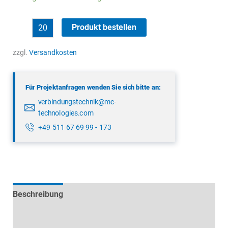
binder
Produkt bestellen
99
5672
zzgl.
Versandkosten
00
08
Für Projektanfragen wenden Sie sich bitte an:
Menge
verbindungstechnik@mc-
technologies.com
+49 511 67 69 99 - 173
Beschreibung
Technische Daten