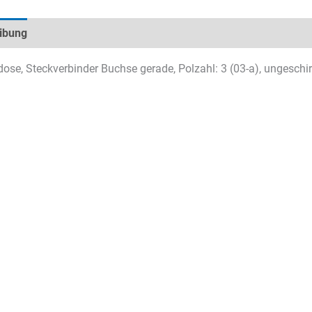
ibung
Technische Daten
Datenblätter & Downloads
ose, Steckverbinder Buchse gerade, Polzahl: 3 (03-a), ungeschirm