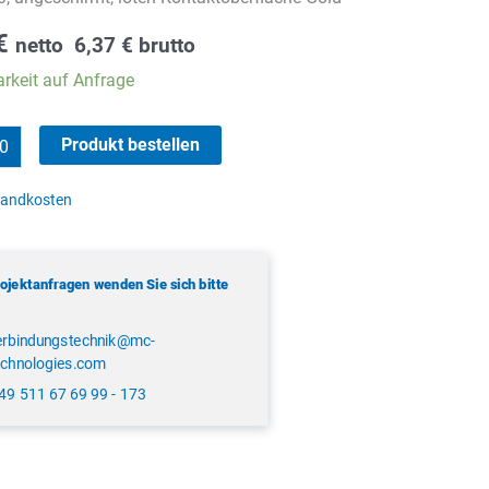
€
netto
6,37
€
brutto
rkeit auf Anfrage
Produkt bestellen
sandkosten
rojektanfragen wenden Sie sich bitte
erbindungstechnik@mc-
echnologies.com
49 511 67 69 99 - 173