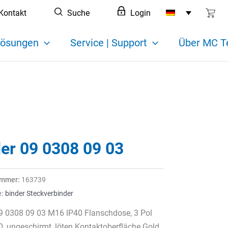
Kontakt
Suche
Login
ösungen
Service | Support
Über MC T
der 09 0308 09 03
ummer:
163739
e:
binder Steckverbinder
9 0308 09 03 M16 IP40 Flanschdose, 3 Pol
0, ungeschirmt, löten Kontaktoberfläche Gold