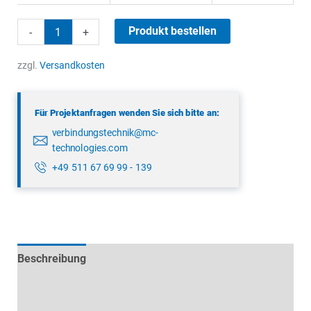
LMN
Produkt bestellen
-
+
BUS
Kabel
zzgl.
Versandkosten
5m
Menge
Für Projektanfragen wenden Sie sich bitte an:
verbindungstechnik@mc-
technologies.com
+49 511 67 69 99 - 139
Beschreibung
Technische Daten