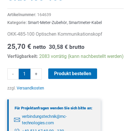
Artikelnummer:
164639
Kategorie:
Smart-Meter-Zubehör
,
Smartmeter-Kabel
OKK-485-100 Optischen Kommunikationskopf
25,70
€
netto
30,58
€
brutto
Verfügbarkeit:
2083 vorrätig (kann nachbestellt werden)
OKK-
Produkt bestellen
-
+
485-
100
zzgl.
Versandkosten
Menge
Für Projektanfragen wenden Sie sich bitte an:
verbindungstechnik@mc-
technologies.com
+49 511 67 69 99 - 139