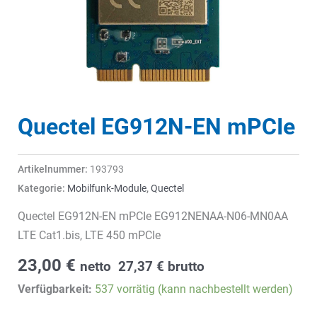
Quectel EG912N-EN mPCIe
Artikelnummer:
193793
Kategorie:
Mobilfunk-Module
,
Quectel
Quectel EG912N-EN mPCIe EG912NENAA-N06-MN0AA
LTE Cat1.bis, LTE 450 mPCIe
23,00
€
netto
27,37
€
brutto
Verfügbarkeit:
537 vorrätig (kann nachbestellt werden)