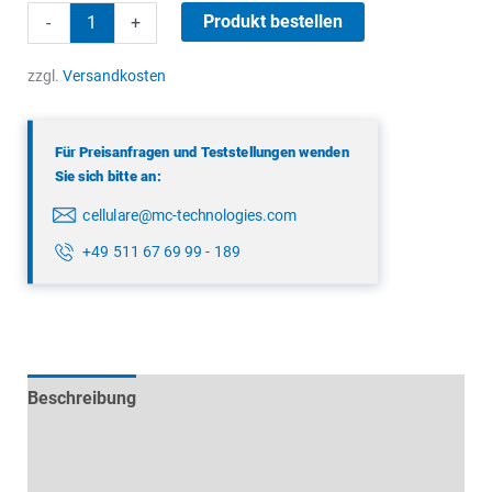
Quectel
Produkt bestellen
-
+
EG912N-
EN
zzgl.
Versandkosten
mPCIe
Menge
Für Preisanfragen und Teststellungen wenden
Sie sich bitte an:
cellulare@mc-technologies.com
+49 511 67 69 99 - 189
Beschreibung
Technische Daten