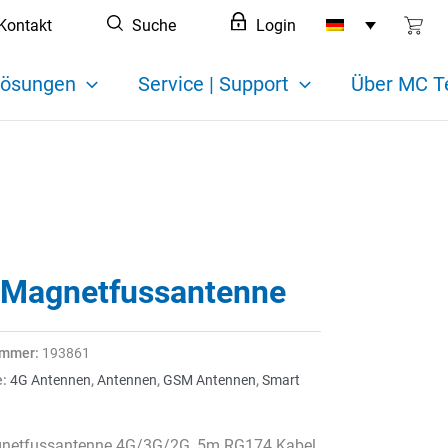
Kontakt
Suche
Login
ösungen
Service | Support
Über MC T
 Magnetfussantenne
ummer:
193861
e:
4G Antennen
,
Antennen
,
GSM Antennen
,
Smart
n
netfussantenne 4G/3G/2G, 5m RG174 Kabel,