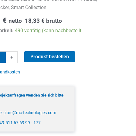
ker, Smart Collection
0
€
netto
18,33
€
brutto
rkeit:
490 vorrätig (kann nachbestellt
Produkt bestellen
+
ussantenne
sandkosten
rojektanfragen wenden Sie sich bitte
ellulare@mc-technologies.com
49 511 67 69 99 - 177