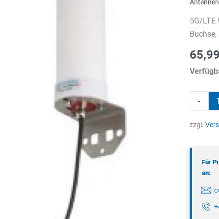
Antennen
5G/LTE 
Buchse, 
65,9
Verfügba
5G/LTE
-
Wand-/M
Menge
zzgl.
Ver
Für P
an:
c
+