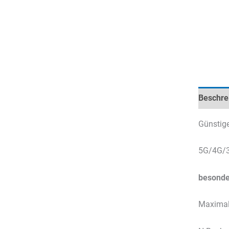
Beschre
Günstig
5G/4G/
besonde
Maximal