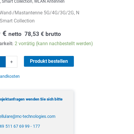
,
Smart Collection
,
WLAN Antennen
Wand-/Mastantenne 5G/4G/3G/2G, N
Smart Collection
9
€
netto
78,53
€
brutto
rkeit:
2 vorrätig (kann nachbestellt werden)
Produkt bestellen
+
astantenne
sandkosten
rojektanfragen wenden Sie sich bitte
ellulare@mc-technologies.com
49 511 67 69 99 - 177