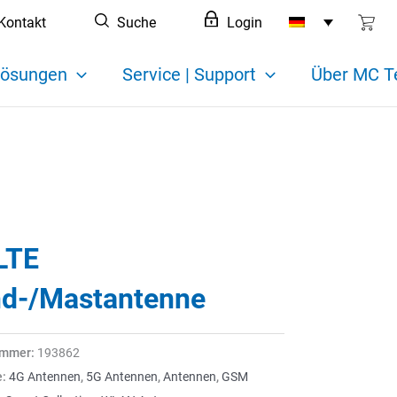
Kontakt
Suche
Login
ösungen
Service | Support
Über MC T
LTE
d-/Mastantenne
ummer:
193862
e:
4G Antennen
,
5G Antennen
,
Antennen
,
GSM