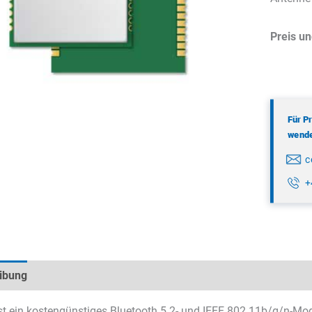
Preis un
Für P
wenden
c
+
ibung
Technische Daten
Datenblätter & Downloads
t ein kostengünstiges Bluetooth 5.2- und IEEE 802.11b/g/n-Mod