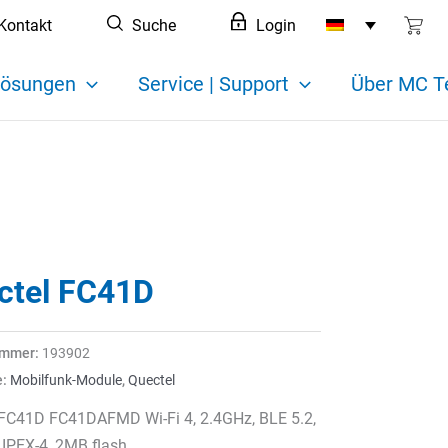
Kontakt
Suche
Login
ösungen
Service | Support
Über MC T
ctel FC41D
ummer:
193902
e:
Mobilfunk-Module
,
Quectel
 FC41D FC41DAFMD Wi-Fi 4, 2.4GHz, BLE 5.2,
IPEX-4, 2MB flash