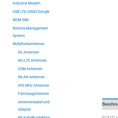
Industrie Modem
USB LTE/GNSS Dongle
M2M-SIM
Remote Management
System
Mobilfunkantennen
5G Antennen
4G/LTE Antennen
GSM Antennen
WLAN Antennen
450 MHz Antennen
Fahrzeugantennen
Antennenkabel und
Beschre
Adapter
FC41D is
HF-Kabelkonfektion