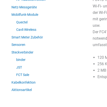
Wi-Fi- u
Netz-Messgeräte
der Wi-F
Mobilfunk-Module
mit geri
Quectel
usw.
Cavli Wireless
Der FC41
Smart Meter Zubehör
notwendi
umfasst
Sensoren
Steckverbinder
120 
binder
256 
JST
2 MB 
FCT Sale
Entsp
Kabelkonfektion
Aktionsartikel