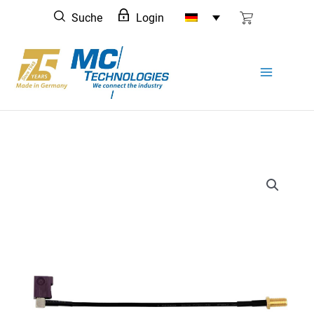
Zum
Suche
Login
Inhalt
springen