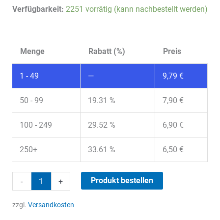
Verfügbarkeit:
2251 vorrätig (kann nachbestellt werden)
Menge
Rabatt (%)
Preis
1 - 49
—
9,79
€
50 - 99
19.31 %
7,90
€
100 - 249
29.52 %
6,90
€
250+
33.61 %
6,50
€
RG174
Produkt bestellen
-
+
Koaxialkabel
Menge
zzgl.
Versandkosten