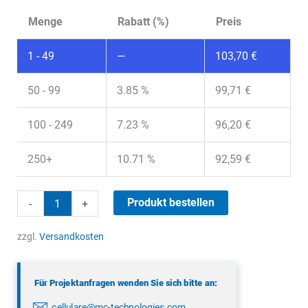
Menge
Rabatt (%)
Preis
1 - 49
—
103,70
€
50 - 99
3.85 %
99,71
€
100 - 249
7.23 %
96,20
€
250+
10.71 %
92,59
€
Panorama
Produkt bestellen
-
+
BATGM-
7-
zzgl.
Versandkosten
60
Menge
Für Projektanfragen wenden Sie sich bitte an:
cellulare@mc-technologies.com