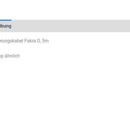
ibung
Technische Daten
Datenblätter & Downloads
erungskabel Fakra D, 5m
g ähnlich