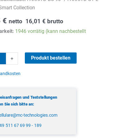
Smart Collection
5
€
netto
16,01
€
brutto
rkeit:
1946 vorrätig (kann nachbestellt
Produkt bestellen
+
abel
sandkosten
reisanfragen und Teststellungen
 Sie sich bitte an:
ellulare@mc-technologies.com
49 511 67 69 99 - 189