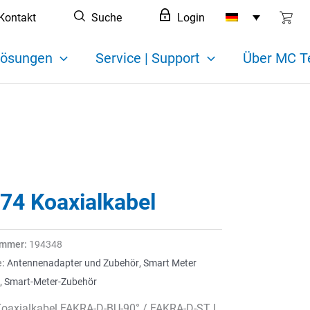
Kontakt
Suche
Login
ösungen
Service | Support
Über MC T
74 Koaxialkabel
ummer:
194348
e:
Antennenadapter und Zubehör
,
Smart Meter
,
Smart-Meter-Zubehör
oaxialkabel FAKRA-D-BU-90° / FAKRA-D-ST L