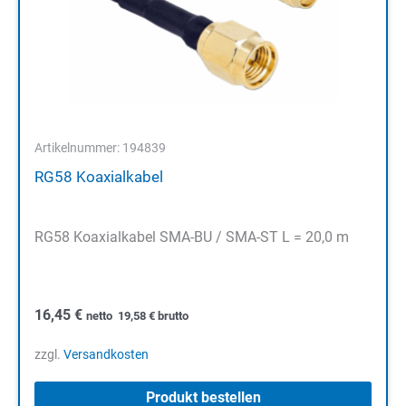
Artikelnummer: 194839
RG58 Koaxialkabel
RG58 Koaxialkabel SMA-BU / SMA-ST L = 20,0 m
16,45
€
netto
19,58
€
brutto
zzgl.
Versandkosten
Produkt bestellen