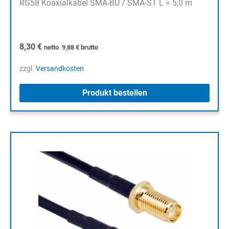
RG58 Koaxialkabel SMA-BU / SMA-ST L = 5,0 m
8,30
€
netto
9,88
€
brutto
zzgl.
Versandkosten
Produkt bestellen