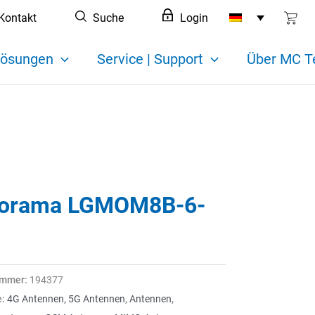
Kontakt
Suche
Login
ösungen
Service | Support
Über MC T
orama LGMOM8B-6-
ummer:
194377
e:
4G Antennen
,
5G Antennen
,
Antennen
,