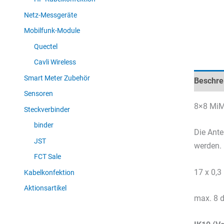
Netz-Messgeräte
Mobilfunk-Module
Quectel
Cavli Wireless
Smart Meter Zubehör
Beschre
Sensoren
8×8 MiM
Steckverbinder
binder
Die Ante
JST
werden.
FCT Sale
17 x 0,
Kabelkonfektion
Aktionsartikel
max. 8 