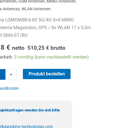
antennen
,
GSM Antennen
,
MIMO-Antennen
,
a Antennas
,
WLAN Antennen
ma LGMOM8B-6-60 5G/4G 8×8 MIMO
tenne Megalodon, GPS / 8x WLAN 17 x 0,3m
it SMA-ST/BU
78
€
netto
510,25
€
brutto
rkeit:
3 vorrätig (kann nachbestellt werden)
ma
Produkt bestellen
+
B-
sandkosten
rojektanfragen wenden Sie sich bitte
ellulare@mc-technologies.com