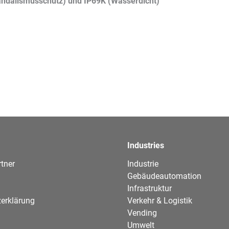
andalismusschutz) und IP69K (Wasserdicht)
Industries
tner
Industrie
Gebäudeautomation
Infrastruktur
erklärung
Verkehr & Logistik
Vending
Umwelt