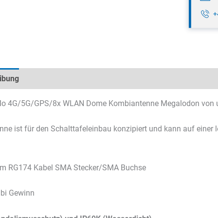
+
ibung
Technische Daten
Datenblätter & Downloads
o 4G/5G/GPS/8x WLAN Dome Kombiantenne Megalodon von u
nne ist für den Schalttafeleinbau konzipiert und kann auf einer l
3 m RG174 Kabel SMA Stecker/SMA Buchse
dbi Gewinn