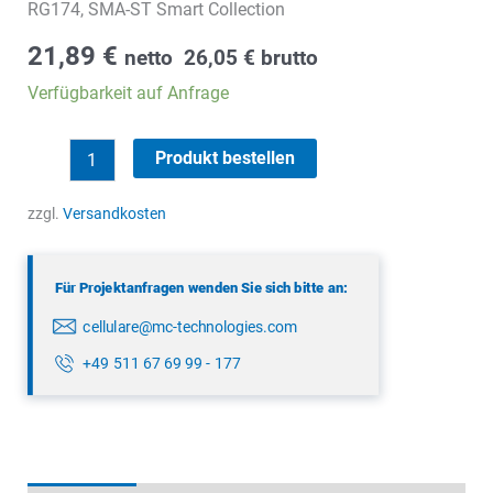
RG174, SMA-ST Smart Collection
21,89
€
netto
26,05
€
brutto
Verfügbarkeit auf Anfrage
450
Produkt bestellen
MHz
Magnetfußantenne
zzgl.
Versandkosten
Menge
Für Projektanfragen wenden Sie sich bitte an:
cellulare@mc-technologies.com
+49 511 67 69 99 - 177