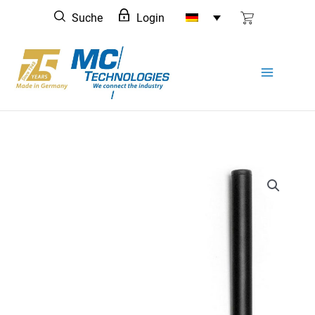
Zum
Suche
Login
Inhalt
springen