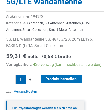
5G/LTE Wandantenne
Artikelnummer:
194575
Kategorie:
4G Antennen
,
5G Antennen
,
Antennen
,
GSM
Antennen
,
Smart Collection
,
Smart Meter Antennen
5G/LTE Wandantenne 5G/4G/3G/2G. 20m LL195,
FAKRA-D (f) RA, Smart Collection
59,31
€
netto
70,58
€
brutto
Verfügbarkeit:
430 vorrätig (kann nachbestellt werden)
5G/LTE
Produkt bestellen
-
+
Wandantenne
Menge
zzgl.
Versandkosten
Für Projektanfragen wenden Sie sich bitte an: