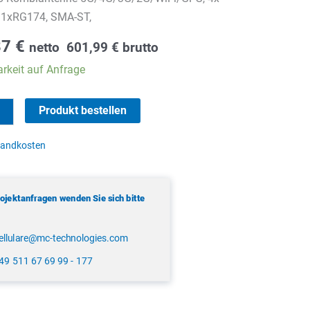
 1xRG174, SMA-ST,
87
€
netto
601,99
€
brutto
rkeit auf Anfrage
Produkt bestellen
tenne
sandkosten
rojektanfragen wenden Sie sich bitte
ellulare@mc-technologies.com
49 511 67 69 99 - 177