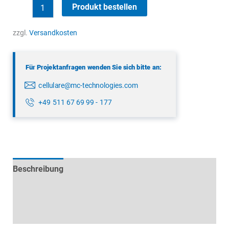
5G
Produkt bestellen
Magnet-/Klebe-
Antenne
zzgl.
Versandkosten
Menge
Für Projektanfragen wenden Sie sich bitte an:
cellulare@mc-technologies.com
+49 511 67 69 99 - 177
Beschreibung
Technische Daten
Datenblätter & Downloads