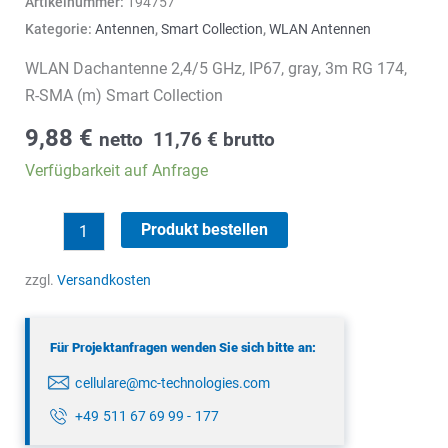
Artikelnummer:
194757
Kategorie:
Antennen
,
Smart Collection
,
WLAN Antennen
WLAN Dachantenne 2,4/5 GHz, IP67, gray, 3m RG 174,
R-SMA (m) Smart Collection
9,88
€
netto
11,76
€
brutto
Verfügbarkeit auf Anfrage
WLAN
Produkt bestellen
Dachantenne
Menge
zzgl.
Versandkosten
Für Projektanfragen wenden Sie sich bitte an:
cellulare@mc-technologies.com
+49 511 67 69 99 - 177