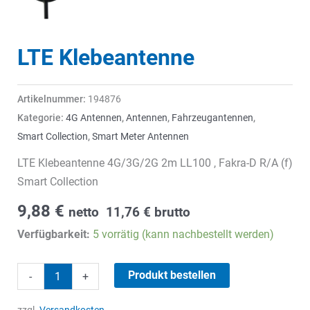
LTE Klebeantenne
Artikelnummer:
194876
Kategorie:
4G Antennen
,
Antennen
,
Fahrzeugantennen
,
Smart Collection
,
Smart Meter Antennen
LTE Klebeantenne 4G/3G/2G 2m LL100 , Fakra-D R/A (f)
Smart Collection
9,88
€
netto
11,76
€
brutto
Verfügbarkeit:
5 vorrätig (kann nachbestellt werden)
LTE
Produkt bestellen
-
+
Klebeantenne
Menge