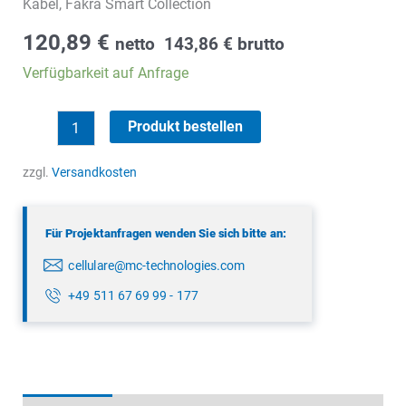
Kabel, Fakra Smart Collection
120,89
€
netto
143,86
€
brutto
Verfügbarkeit auf Anfrage
5G
Produkt bestellen
MIMO/GPS
Dachantenne
zzgl.
Versandkosten
Menge
Für Projektanfragen wenden Sie sich bitte an:
cellulare@mc-technologies.com
+49 511 67 69 99 - 177