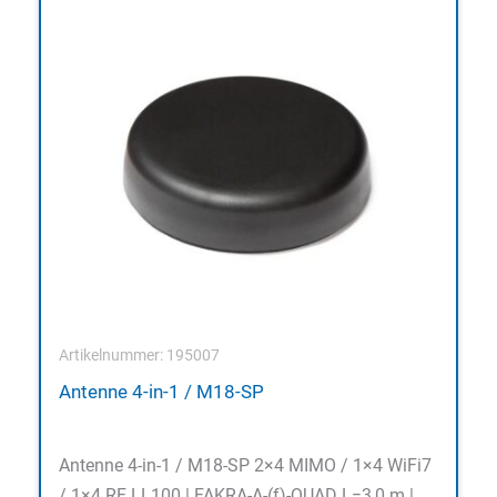
Artikelnummer: 195007
Antenne 4-in-1 / M18-SP
Antenne 4-in-1 / M18-SP 2×4 MIMO / 1×4 WiFi7
/ 1×4 RF LL100 | FAKRA-A-(f)-QUAD L=3,0 m |