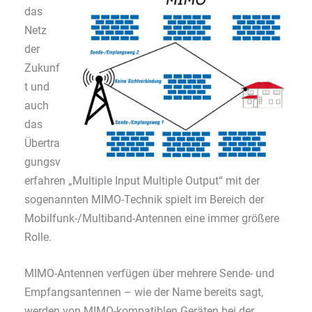
das
Netz
der
Zukunf
t und
auch
das
Übertra
gungsv
erfahren „Multiple Input Multiple Output“ mit der
sogenannten MIMO-Technik spielt im Bereich der
Mobilfunk-/Multiband-Antennen eine immer größere
Rolle.
MIMO-Antennen verfügen über mehrere Sende- und
Empfangsantennen – wie der Name bereits sagt,
werden von MIMO-kompatiblen Geräten bei der