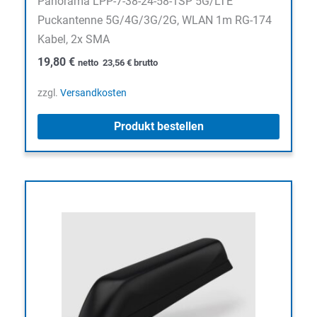
Panorama LPP-7-38-24-58-1SP 5G/LTE
Puckantenne 5G/4G/3G/2G, WLAN 1m RG-174
Kabel, 2x SMA
19,80
€
netto
23,56
€
brutto
zzgl.
Versandkosten
Produkt bestellen