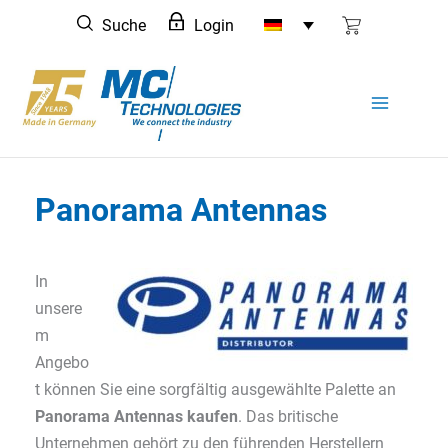
Zum
Suche
Login
Inhalt
springen
Panorama Antennas
In
unsere
m
Angebo
t können Sie eine sorgfältig ausgewählte Palette an
Panorama Antennas kaufen
. Das britische
Unternehmen gehört zu den führenden Herstellern