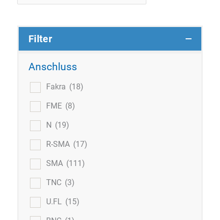
Filter
Anschluss
Fakra
(18)
FME
(8)
N
(19)
R-SMA
(17)
SMA
(111)
TNC
(3)
U.FL
(15)