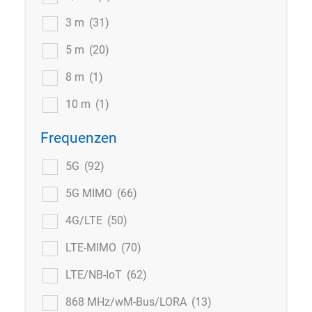
3 m
(31)
5 m
(20)
8 m
(1)
10 m
(1)
Frequenzen
5G
(92)
5G MIMO
(66)
4G/LTE
(50)
LTE-MIMO
(70)
LTE/NB-IoT
(62)
868 MHz/wM-Bus/LORA
(13)