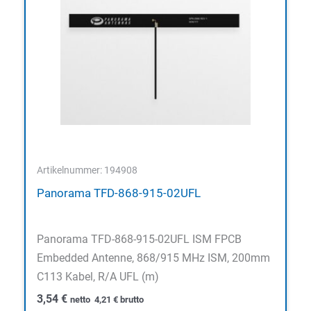
Artikelnummer: 194908
Panorama TFD-868-915-02UFL
Panorama TFD-868-915-02UFL ISM FPCB
Embedded Antenne, 868/915 MHz ISM, 200mm
C113 Kabel, R/A UFL (m)
3,54
€
netto
4,21
€
brutto