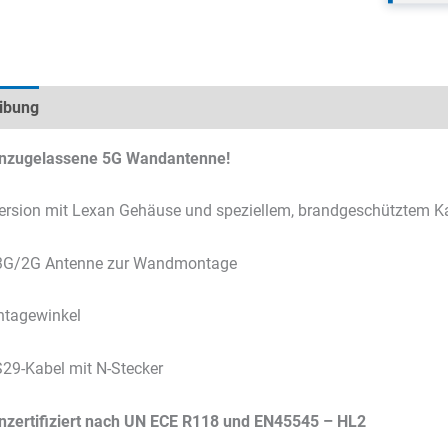
ibung
Technische Daten
Datenblätter & Downloads
hnzugelassene 5G Wandantenne!
ersion mit Lexan Gehäuse und speziellem, brandgeschütztem K
G/2G Antenne zur Wandmontage
ntagewinkel
29-Kabel mit N-Stecker
hnzertifiziert nach UN ECE R118 und EN45545 – HL2