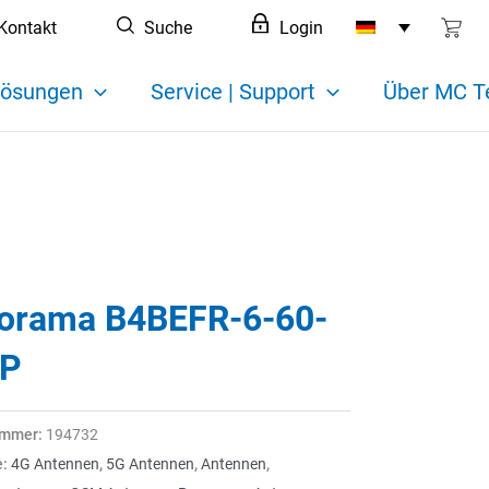
Kontakt
Suche
Login
ösungen
Service | Support
Über MC T
orama B4BEFR-6-60-
P
ummer:
194732
e:
4G Antennen
,
5G Antennen
,
Antennen
,