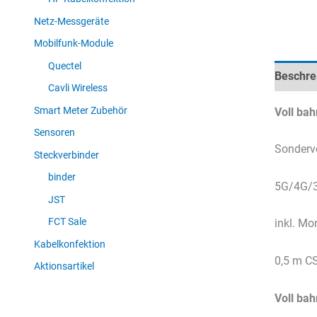
Netz-Messgeräte
Mobilfunk-Module
Quectel
Beschre
Cavli Wireless
Smart Meter Zubehör
Voll ba
Sensoren
Sonderv
Steckverbinder
binder
5G/4G/3
JST
FCT Sale
inkl. Mo
Kabelkonfektion
0,5 m CS
Aktionsartikel
Voll ba