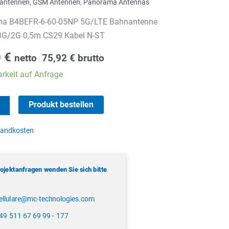
antennen
,
GSM Antennen
,
Panorama Antennas
a B4BEFR-6-60-05NP 5G/LTE Bahnantenne
G/2G 0,5m CS29 Kabel N-ST
0
€
netto
75,92
€
brutto
rkeit auf Anfrage
ma
Produkt bestellen
sandkosten
rojektanfragen wenden Sie sich bitte
ellulare@mc-technologies.com
49 511 67 69 99 - 177