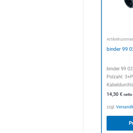
Artikelnumme
binder 99 
binder 99 02
Polzahl: 3+
Kabeldurchl
14,30
€
nett
zzgl.
Versand
P