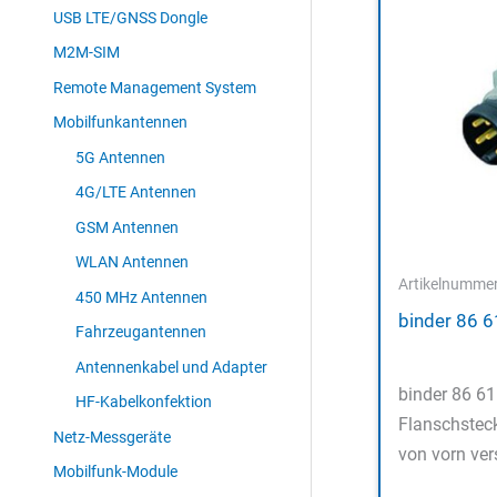
USB LTE/GNSS Dongle
M2M-SIM
Remote Management System
Mobilfunkantennen
5G Antennen
4G/LTE Antennen
GSM Antennen
WLAN Antennen
Artikelnumme
450 MHz Antennen
binder 86 
Fahrzeugantennen
Antennenkabel und Adapter
binder 86 6
HF-Kabelkonfektion
Flanschsteck
Netz-Messgeräte
von vorn ve
Mobilfunk-Module