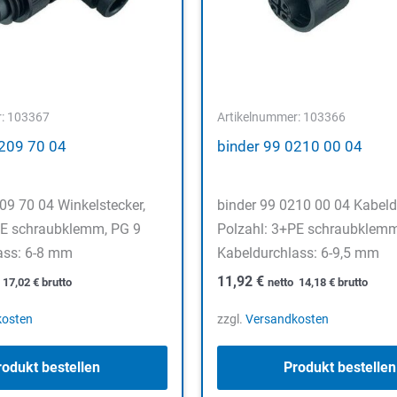
r: 103367
Artikelnummer: 103366
0209 70 04
binder 99 0210 00 04
09 70 04 Winkelstecker,
binder 99 0210 00 04 Kabeld
PE schraubklemm, PG 9
Polzahl: 3+PE schraubklemm
ass: 6-8 mm
Kabeldurchlass: 6-9,5 mm
11,92
€
o
17,02
€
brutto
netto
14,18
€
brutto
kosten
zzgl.
Versandkosten
rodukt bestellen
Produkt bestellen