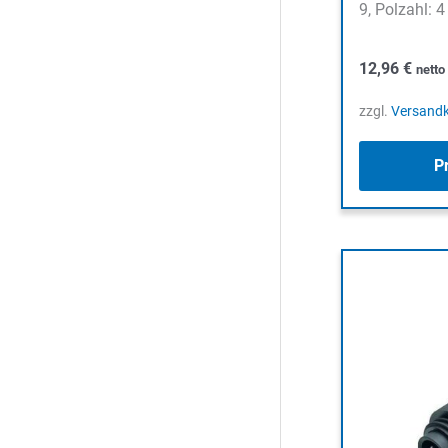
9, Polzahl: 
12,96
€
nett
zzgl.
Versand
P