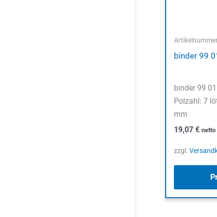
Artikelnumme
binder 99 
binder 99 01
Polzahl: 7 l
mm
19,07
€
nett
zzgl.
Versand
P