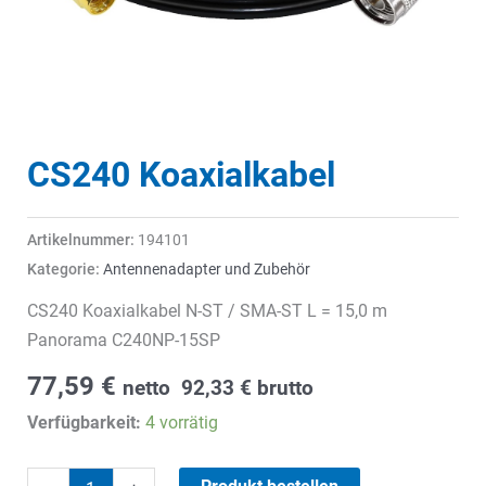
CS240 Koaxialkabel
Artikelnummer:
194101
Kategorie:
Antennenadapter und Zubehör
CS240 Koaxialkabel N-ST / SMA-ST L = 15,0 m
Panorama C240NP-15SP
77,59
€
netto
92,33
€
brutto
Verfügbarkeit:
4 vorrätig
CS240