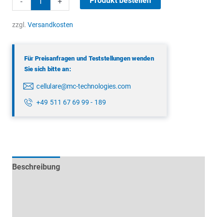
Produkt bestellen
-
+
Koaxialkabel
Menge
zzgl.
Versandkosten
Für Preisanfragen und Teststellungen wenden
Sie sich bitte an:
cellulare@mc-technologies.com
+49 511 67 69 99 - 189
Beschreibung
Technische Daten
Datenblätter & Downloads