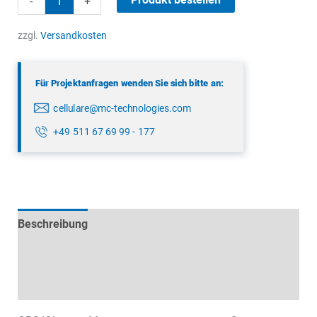
-
+
Magnetantenne
Menge
zzgl.
Versandkosten
Für Projektanfragen wenden Sie sich bitte an:
cellulare@mc-technologies.com
+49 511 67 69 99 - 177
Beschreibung
Technische Daten
Datenblätter & Downloads