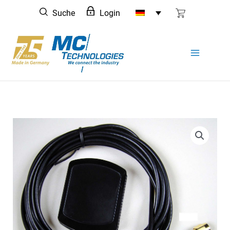
Zum
Suche
Login
Inhalt
springen