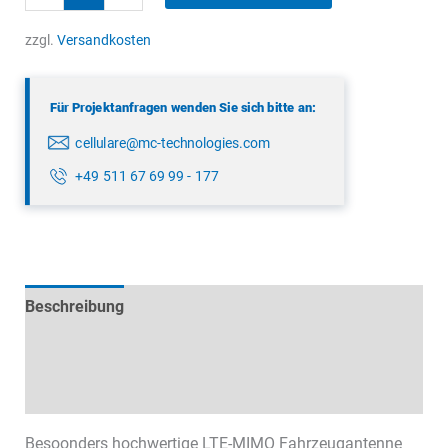
LPMM-
7-
zzgl.
Versandkosten
27
Menge
Für Projektanfragen wenden Sie sich bitte an:
cellulare@mc-technologies.com
+49 511 67 69 99 - 177
Beschreibung
Technische Daten
Datenblätter & Downloads
Besoonders hochwertige LTE-MIMO Fahrzeugantenne