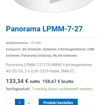
Panorama LPMM-7-27
Artikelnummer:
101306
Kategorie:
4G Antennen
,
Antennen
,
Fahrzeugantennen
,
GSM
Antennen
,
Panorama Antennas
,
WLAN Antennen
Panorama LPMM-7-27 LTE/MIMO Fahrzeugantenne
4G/3G/2G, 2 x 0,3m CS29 Kabel, SMA-ST.,
133,34
€
netto
158,67
€
brutto
Verfügbarkeit:
7 vorrätig (kann nachbestellt werden)
Panorama
Produkt bestellen
-
+