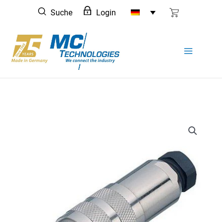
Zum
Suche
Login
Inhalt
springen