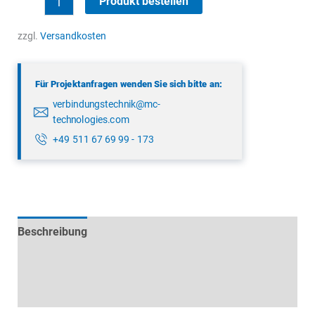
Produkt bestellen
99
5113
zzgl.
Versandkosten
19
05
Für Projektanfragen wenden Sie sich bitte an:
Menge
verbindungstechnik@mc-
technologies.com
+49 511 67 69 99 - 173
Beschreibung
Technische Daten
Datenblätter & Downloads