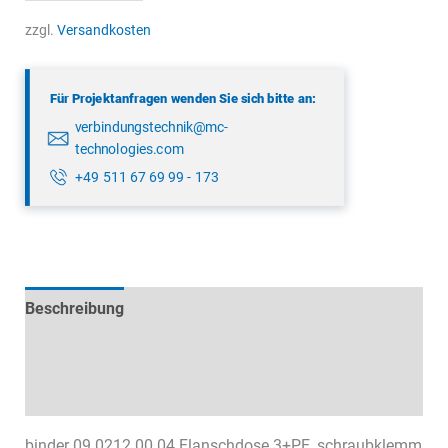
09
0212
zzgl.
Versandkosten
00
04
Für Projektanfragen wenden Sie sich bitte an:
Menge
verbindungstechnik@mc-
technologies.com
+49 511 67 69 99 - 173
Beschreibung
Technische Daten
Datenblätter & Downloads
binder 09 0212 00 04 Flanschdose 3+PE, schraubklemm