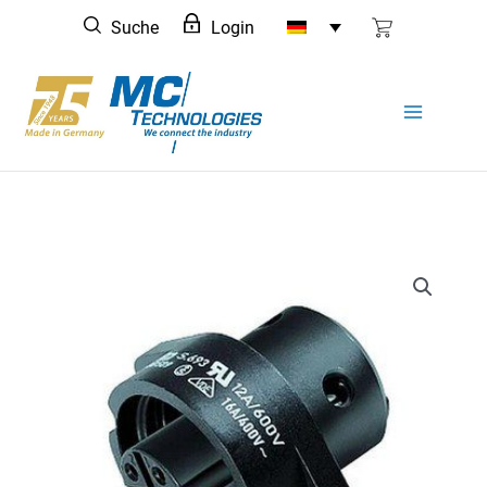
Zum
Suche
Login
Inhalt
springen