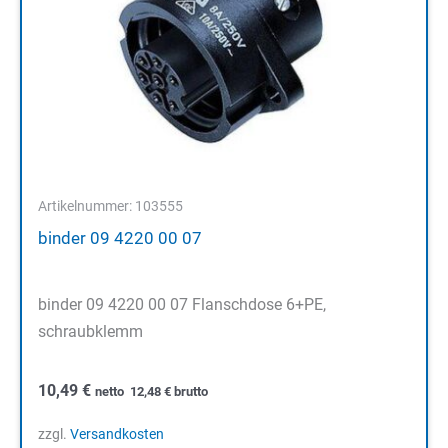
Artikelnummer: 103555
binder 09 4220 00 07
binder 09 4220 00 07 Flanschdose 6+PE,
schraubklemm
10,49
€
netto
12,48
€
brutto
zzgl.
Versandkosten