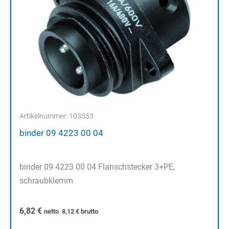
Artikelnummer: 103553
binder 09 4223 00 04
binder 09 4223 00 04 Flanschstecker 3+PE,
schraubklemm
6,82
€
netto
8,12
€
brutto