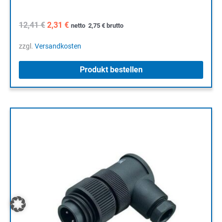
Ursprünglicher
Aktueller
12,41
€
2,31
€
netto
2,75
€
brutto
Preis
Preis
war:
ist:
zzgl.
Versandkosten
12,41 €
2,31 €.
Produkt bestellen