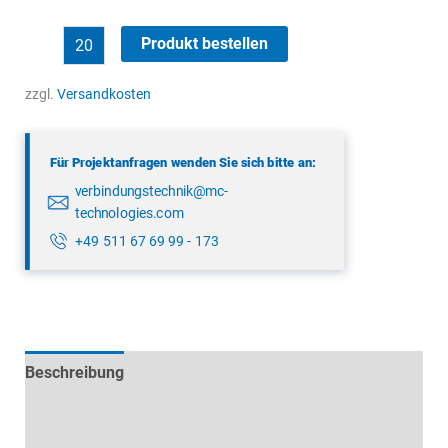
binder
Produkt bestellen
09
0439
zzgl.
Versandkosten
387
04
Für Projektanfragen wenden Sie sich bitte an:
Menge
verbindungstechnik@mc-
technologies.com
+49 511 67 69 99 - 173
Beschreibung
Technische Daten