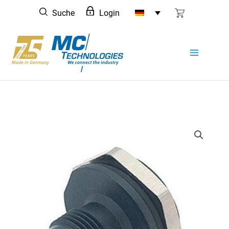
Zum
Suche
Login
Inhalt
springen