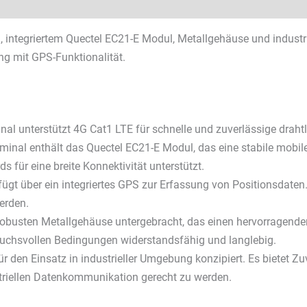
lätter & Downloads
ntegriertem Quectel EC21-E Modul, Metallgehäuse und industriel
ng mit GPS-Funktionalität.
nal unterstützt 4G Cat1 LTE für schnelle und zuverlässige dra
rminal enthält das Quectel EC21-E Modul, das eine stabile mob
für eine breite Konnektivität unterstützt.
fügt über ein integriertes GPS zur Erfassung von Positionsdate
erden.
robusten Metallgehäuse untergebracht, das einen hervorragenden
ruchsvollen Bedingungen widerstandsfähig und langlebig.
ür den Einsatz in industrieller Umgebung konzipiert. Es bietet Zu
triellen Datenkommunikation gerecht zu werden.