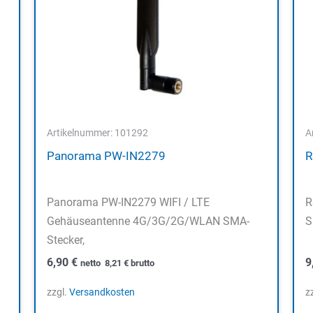
Artikelnummer: 101292
A
Panorama PW-IN2279
R
Panorama PW-IN2279 WIFI / LTE
R
Gehäuseantenne 4G/3G/2G/WLAN SMA-
S
Stecker,
6,90
€
9
netto
8,21
€
brutto
zzgl.
Versandkosten
z