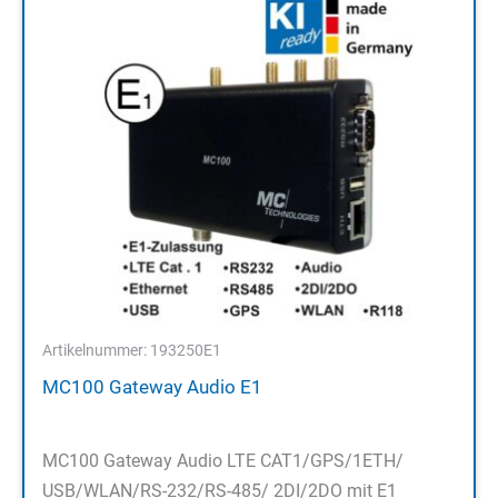
Artikelnummer: 193250E1
MC100 Gateway Audio E1
MC100 Gateway Audio LTE CAT1/GPS/1ETH/
USB/WLAN/RS-232/RS-485/ 2DI/2DO mit E1