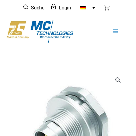
Zum
Suche
Login
Inhalt
springen