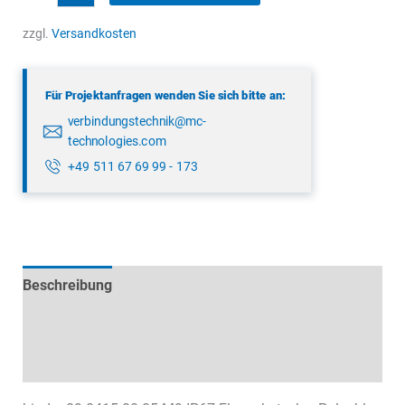
09
0415
zzgl.
Versandkosten
00
05
Für Projektanfragen wenden Sie sich bitte an:
Menge
verbindungstechnik@mc-
technologies.com
+49 511 67 69 99 - 173
Beschreibung
Technische Daten
Datenblätter & Downloads