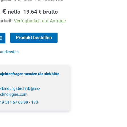
0
€
netto
19,64
€
brutto
rkeit:
Verfügbarkeit auf Anfrage
Produkt bestellen
sandkosten
rojektanfragen wenden Sie sich bitte
erbindungstechnik@mc-
echnologies.com
49 511 67 69 99 - 173