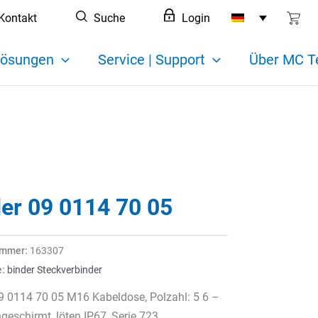
Kontakt
Suche
Login
ösungen
Service | Support
Über MC T
der 09 0114 70 05
ummer:
163307
e:
binder Steckverbinder
9 0114 70 05 M16 Kabeldose, Polzahl: 5 6 –
eschirmt, löten IP67, Serie 723