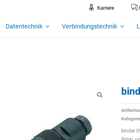
Karriere
Datentechnik
Verbindungstechnik
L
bin
Artikeln
Kategori
binder 0
8mm, ung